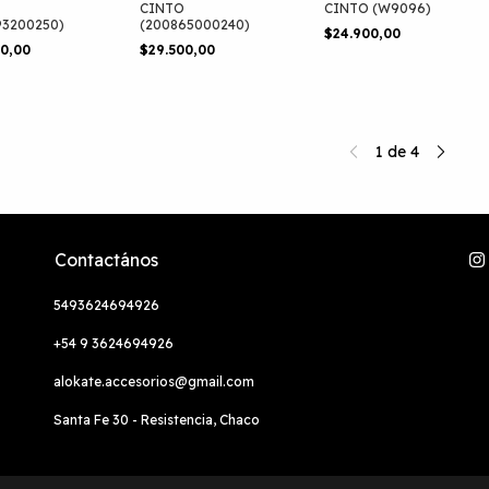
CINTO
CINTO (W9096)
93200250)
(200865000240)
$24.900,00
00,00
$29.500,00
1
de
4
Contactános
5493624694926
+54 9 3624694926
alokate.accesorios@gmail.com
Santa Fe 30 - Resistencia, Chaco