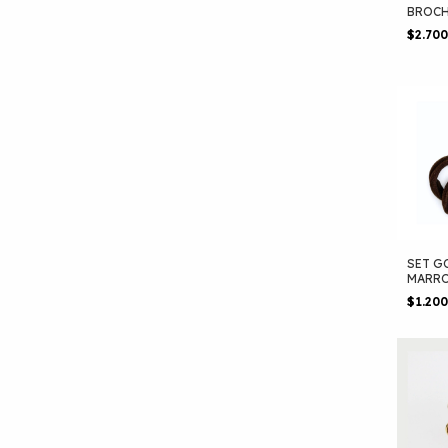
BROCH
$2.70
SET 
MARR
ACANA
$1.20
(GG07