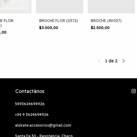
E FLOR
BROCHE FLOR (0372)
BROCHE (AV037)
)
$3.000,00
$2.500,00
0,00
1
de
2
Contactános
5493624694926
+54 9 3624694926
alokate.accesorios@gmail.com
Santa Fe 30 - Resistencia, Chaco