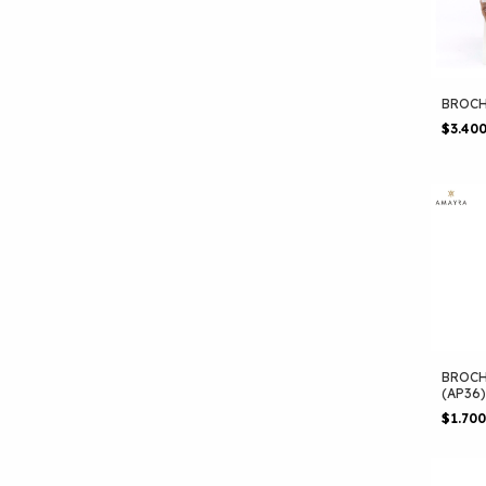
BROCH
$3.40
BROCH
(AP36)
$1.70