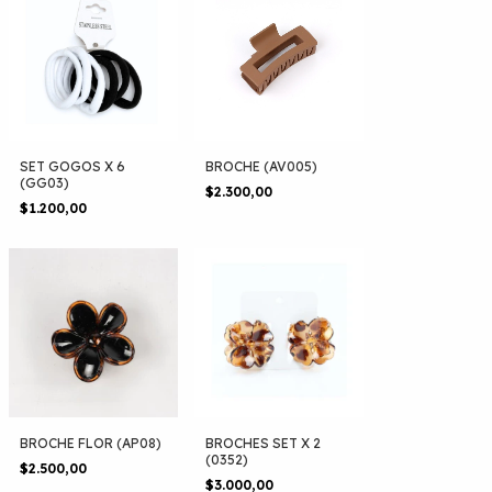
SET GOGOS X 6
BROCHE (AV005)
(GG03)
$2.300,00
$1.200,00
BROCHE FLOR (AP08)
BROCHES SET X 2
(0352)
$2.500,00
$3.000,00