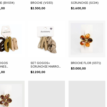
E (BV034)
BROCHE (V033)
SCRUNCHIE (SC04)
0,00
$2.300,00
$1.600,00
GOGOS
SET GOGOS+
BROCHE FLOR (0371)
ONES
SCRUNCHIE MARRON
$3.000,00
LADAS X6
(GG11)
0,00
$2.200,00
)