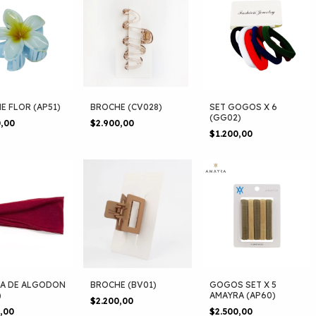
E FLOR (AP51)
BROCHE (CV028)
SET GOGOS X 6
(GG02)
0,00
$2.900,00
$1.200,00
A DE ALGODON
BROCHE (BV01)
GOGOS SET X 5
)
AMAYRA (AP60)
$2.200,00
0,00
$2.500,00