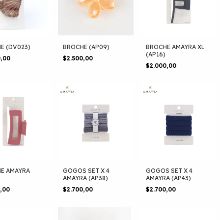
E (DV023)
BROCHE (AP09)
BROCHE AMAYRA XL
(AP16)
0,00
$2.500,00
$2.000,00
E AMAYRA
GOGOS SET X 4
GOGOS SET X 4
AMAYRA (AP38)
AMAYRA (AP43)
0,00
$2.700,00
$2.700,00