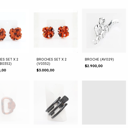
ES SET X 2
BROCHES SET X 2
BROCHE (AV029)
B0352)
(V0352)
$2.900,00
0,00
$3.000,00