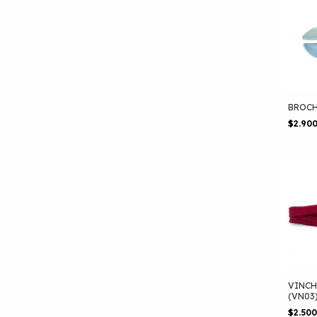
BROCH
$2.90
VINCH
(VN03
$2.50