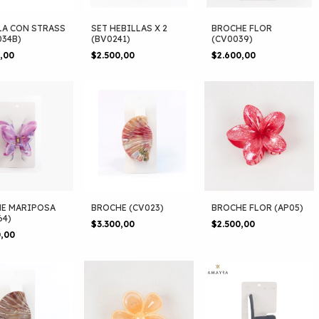
LA CON STRASS
SET HEBILLAS X 2
BROCHE FLOR
034B)
(BV0241)
(CV0039)
0,00
$2.500,00
$2.600,00
E MARIPOSA
BROCHE (CV023)
BROCHE FLOR (AP05)
64)
$3.300,00
$2.500,00
0,00